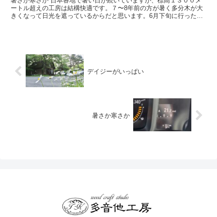
暑さか寒さか 日本各地で暑い日が続いていますが、標高１３００メ
ートル超えの工房は結構快適です。７〜8年前の方が暑く多分木が大
きくなって日光を遮っているからだと思います。6月下旬に行った東
北、北海道も暑く、帰って来た清里が一番涼しかっ...
デイジーがいっぱい
暑さか寒さか