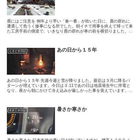
鹿にはご注意を 例年より早い「春一番」が吹いた日に、鹿の群れに
遭遇して危うく惨事になる所でした。朝イチで用事を終えて帰って来
た工房手前の側道で、いきなり鹿の群れが車の前を横切りました。す
ぐに止まりましたが、鹿は前後に分かれて上手く避...
あの日から１５年
ときどき日記
あの日から１５年 先週今週と雪が降りました。最近は３月に降るパ
ターンが増えています。今日は３.11であの日は地震発生中に停電と
なり、夜から朝にかけて冷え込みが厳しかった事を覚えています。余
震が心配で薪ストーブは使わず、すぐ消せる灯油...
暑さか寒さか
ときどき日記